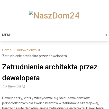
Skip
to
content
MENU
Home
Budownictwo
Zatrudnienie architekta przez dewelopera
Zatrudnienie architekta przez
dewelopera
29 lipca 2013
Deweloperzy, którzy zdecydowali się na budowę domków
jednorodzinnych dla swoich klientów w zabudowie szeregowej,
bardzo często decydują się na zatrudnienie architekta. Dzięki temu