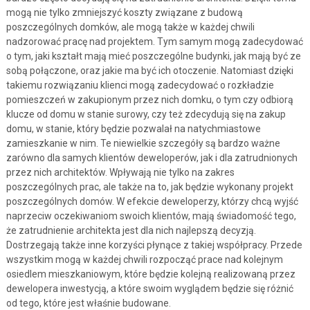
mogą nie tylko zmniejszyć koszty związane z budową
poszczególnych domków, ale mogą także w każdej chwili
nadzorować pracę nad projektem. Tym samym mogą zadecydować
o tym, jaki kształt mają mieć poszczególne budynki, jak mają być ze
sobą połączone, oraz jakie ma być ich otoczenie. Natomiast dzięki
takiemu rozwiązaniu klienci mogą zadecydować o rozkładzie
pomieszczeń w zakupionym przez nich domku, o tym czy odbiorą
klucze od domu w stanie surowy, czy też zdecydują się na zakup
domu, w stanie, który będzie pozwalał na natychmiastowe
zamieszkanie w nim. Te niewielkie szczegóły są bardzo ważne
zarówno dla samych klientów deweloperów, jak i dla zatrudnionych
przez nich architektów. Wpływają nie tylko na zakres
poszczególnych prac, ale także na to, jak będzie wykonany projekt
poszczególnych domów. W efekcie deweloperzy, którzy chcą wyjść
naprzeciw oczekiwaniom swoich klientów, mają świadomość tego,
że zatrudnienie architekta jest dla nich najlepszą decyzją.
Dostrzegają także inne korzyści płynące z takiej współpracy. Przede
wszystkim mogą w każdej chwili rozpocząć prace nad kolejnym
osiedlem mieszkaniowym, które będzie kolejną realizowaną przez
dewelopera inwestycją, a które swoim wyglądem będzie się różnić
od tego, które jest właśnie budowane.