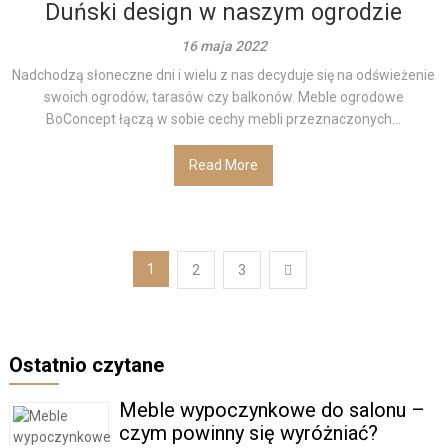
Duński design w naszym ogrodzie
16 maja 2022
Nadchodzą słoneczne dni i wielu z nas decyduje się na odświeżenie
swoich ogrodów, tarasów czy balkonów. Meble ogrodowe
BoConcept łączą w sobie cechy mebli przeznaczonych...
Read More
Stronicowanie
1
2
3
wpisów
Ostatnio czytane
Meble wypoczynkowe do salonu –
czym powinny się wyróżniać?