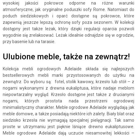
wysokiej jakości pokrowce odporne na różne warunki
atmosferyczne, jak oryginalne poduszki sofy Rome. Natomiast do
poduch siedziskowych i oparć dostępne są pokrowce, które
zapewnią jeszcze lepszą ochronę sofy poza sezonem. W kolekcji
dostępny jest także leżak, który dzięki regulacji oparcia pozwoli
wygodnie się zrelaksować. Leżak idealnie odnajdzie się w ogrodzie,
przy basenie lub na tarasie.
Ulubione meble, także na zewnątrz!
Kolekcja mebli ogrodowych Adelaide składa się najlepszych
bestsellerowych mebli marki przystosowanych do użytku na
zewnątrz. Do wyboru są: fotel, stolik kawowy, krzesło lub stół – z
nogami wykonanymi z drewna eukaliptusa, które nadaje meblom
niepowtarzalny wygląd. Krzesło dostępne jest także z drucianymi
nogami, których prostota nada przestrzeni ogrodowej
minimalistyczny charakter. Meble ogrodowe Adelaide wyglądają jak
meble domowe, a także posiadają niektóre ich zalety. Biały blat oraz
siedzisko krzesła nie wymagają specjalnej pielęgnacji. Tak samo
proste w utrzymaniu jest pięknie lśniące drewno eukaliptusowe.
Meble ogrodowe Adelaide dają uczucie niesamowitej lekkości –