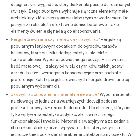
designerskim wyglądzie, który doskonale pasuje do rozmaitych
stylistyk. Z tego tworzywa wykonuje się różne elementy małej
architektury, które cieszą się niesłabnącym powodzeniem. Do
jednym z nich należą efektowne donice betonowe. Takie
elementy świetnie się nadają do eksponowania…
Pergola drewniana czy metalowa - co wybrać?
Pergole są
popularnym i stylowym dodatkiem do ogrodów, tarasów i
balkonów, które nie tylko dodają estetyki, ale także
funkcjonalności. Wybór odpowiedniego rodzaju – drewnianej
bądź metalowej – zależy od wielu czynników, takich jak styl
ogrodu, budżet, wymagania konserwacyjne oraz osobiste
preferencje. Zalety pergoli drewnianych Pergole drewniane są
popularnym wyborem dla…
Jak wybrać odpowiedni materiał na elewacje?
Wybór materiału
na elewację to jedna z najważniejszych decyzji podczas
procesu budowy czy remontu domu. Jest to element, który nie
tylko wpływa na estetykę budynku, ale również na jego
funkcjonalność i trwałość. Materiał elewacyjny ma za zadanie
chronić konstrukcję przed wpływami atmosferycznymi, a
jednocześnie podkreślać charakter architektoniczny obiektu. W