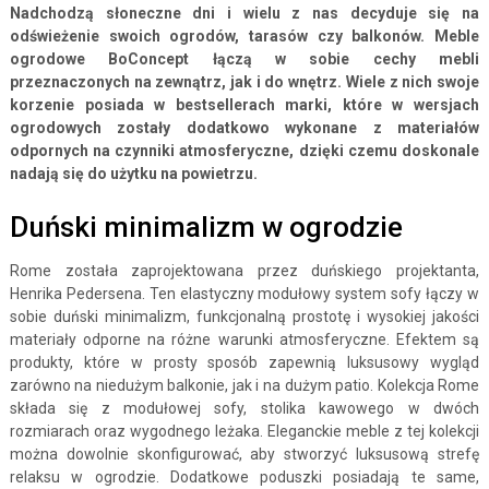
Nadchodzą słoneczne dni i wielu z nas decyduje się na
odświeżenie swoich ogrodów, tarasów czy balkonów. Meble
ogrodowe BoConcept łączą w sobie cechy mebli
przeznaczonych na zewnątrz, jak i do wnętrz. Wiele z nich swoje
korzenie posiada w bestsellerach marki, które w wersjach
ogrodowych zostały dodatkowo wykonane z materiałów
odpornych na czynniki atmosferyczne, dzięki czemu doskonale
nadają się do użytku na powietrzu.
Duński minimalizm w ogrodzie
Rome została zaprojektowana przez duńskiego projektanta,
Henrika Pedersena. Ten elastyczny modułowy system sofy łączy w
sobie duński minimalizm, funkcjonalną prostotę i wysokiej jakości
materiały odporne na różne warunki atmosferyczne. Efektem są
produkty, które w prosty sposób zapewnią luksusowy wygląd
zarówno na niedużym balkonie, jak i na dużym patio. Kolekcja Rome
składa się z modułowej sofy, stolika kawowego w dwóch
rozmiarach oraz wygodnego leżaka. Eleganckie meble z tej kolekcji
można dowolnie skonfigurować, aby stworzyć luksusową strefę
relaksu w ogrodzie. Dodatkowe poduszki posiadają te same,