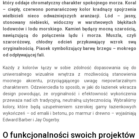
który oddaje chromatyczny charakter spokojnego morza. Koral
– ciepły, czerwono pomarańczowy kolor kradnący spojrzenia
wielbicieli nieco odważniejszych aranżacji. Lód – jasny,
stonowany niebieski, widoczny w warstwowych błękitach
lodowców i lodu morskiego. Kamień będący mocną szarością,
nawiązującą do połączenia lądu i morza. Muszla, czyli
szaroróżowy, chłodny odcień przykuwający wzrok swą
oryginalnością. Piasek symbolizujący barwę brzegu – mokrego
od odpływającej fali.
Każdy z kolorów łączy w sobie zdolność dopasowania się do
uniwersalnego wizualnie wnętrza z możliwością stanowienia
mocnego akcentu, przyciągającego uwagę niepowtarzalnym
charakterem. Odzwierciedla to sposób, w jaki do łazienek wkracza
design powodując, że oryginalność i efektowność wykończenia
przeważa nad ich tradycyjną, neutralną użytecznością. Wybraliśmy
kolory, które będą uzupełnieniem szerokiej gamy łazienkowych
wykończeń – od emalii i betonu, po marmur i drewno – wyjaśniają
Edward Barber i Jay Osgerby.
O funkcjonalności swoich projektów