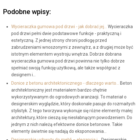
Podobne wpisy:
Wycieraczka gumowa pod drzwi - jak dobrać jej…
Wycieraczka
pod drzwi pełni dwie podstawowe funkcje - praktyczną i
estetyczną. Z jednej strony chroni podłogę przed
zabrudzeniami wnoszonymi z zewnątrz, a z drugiej może być
istotnym elementem wystroju wnętrza. Dobrze dobrana
wycieraczka gumowa pod drzwi powinna nie tylko dobrze
spełniać swoją funkcję użytkową, ale także współgrać z
designem i…
Donice z betonu architektonicznego - dlaczego warto…
Beton
architektoniczny jest materiałem bardzo chętnie
wykorzystywanym do ogrodowych aranżacji. To materiał o
designerskim wyglądzie, który doskonale pasuje do rozmaitych
stylistyk. Z tego tworzywa wykonuje się różne elementy małej
architektury, które cieszą się niesłabnącym powodzeniem. Do
jednym z nich należą efektowne donice betonowe. Takie
elementy świetnie się nadają do eksponowania…
Designerskie uchwyty do mebli – elegancja i…
Designerskie