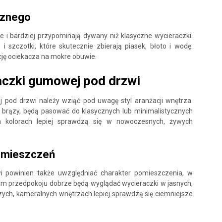
cznego
 i bardziej przypominają dywany niż klasyczne wycieraczki.
i szczotki, które skutecznie zbierają piasek, błoto i wodę.
cję ociekacza na mokre obuwie.
aczki gumowej pod drzwi
 pod drzwi należy wziąć pod uwagę styl aranżacji wnętrza.
y brązy, będą pasować do klasycznych lub minimalistycznych
h kolorach lepiej sprawdzą się w nowoczesnych, żywych
pomieszczeń
i powinien także uwzględniać charakter pomieszczenia, w
nym przedpokoju dobrze będą wyglądać wycieraczki w jasnych,
zych, kameralnych wnętrzach lepiej sprawdzą się ciemniejsze