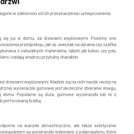
 drzwi
egorie w zależności od ich przeznaczenia i umiejscowienia.
ją się już w domu, za drzwiami wejściowymi. Powinny one
sażenia przedpokoju, jak np. wieszak na ubrania czy szafka
onana z naturalnych materiałów, takich jak kokos czy juta,
ami i nadają wnętrzu przytulny charakter.
d drzwiami wejściowymi. Kładzie się na nich nacisk raczej na
trznej wycieraczki gumowej jest skuteczne zbieranie śniegu,
óg domu. Popularne są duże, gumowe wycieraczki lub te z
b perforowaną kratką.
 odporne na warunki atmosferyczne, ale także estetycznie
związaniem są wycieraczki wykonane z polipropylenu, które