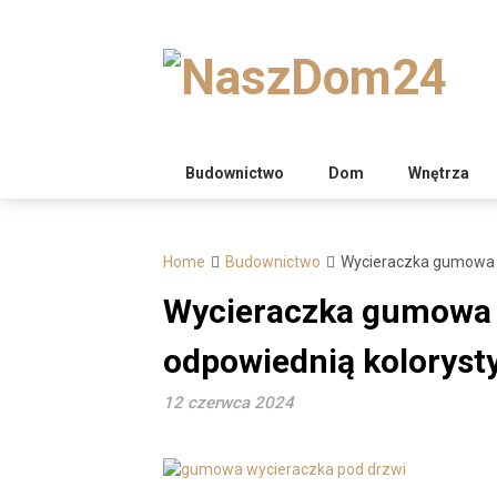
Skip
to
content
Budownictwo
Dom
Wnętrza
Home
Budownictwo
Wycieraczka gumowa po
Wycieraczka gumowa p
odpowiednią koloryst
12 czerwca 2024