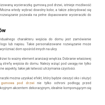
alizowaną wycieraczkę gumową pod drzwi, istnieje możliwość
 Można wtedy wybrać dowolny kolor, a także zdecydować się
 rozwiązanie pozwala na pełne dopasowanie wycieraczki do
rów
idualnego charakteru wejścia do domu jest zamówienie
logo lub napisu. Takie personalizowane rozwiązanie może
 wyróżniać dom spośród innych na ulicy.
rzwi to ważny element aranżacji wnętrza. Dobranie właściwej
ną strefę wejścia do domu. Należy wziąć pod uwagę nie tylko
zne aspekty, takie jak łatwość utrzymania czystości.
czki można uzyskać efekt, który będzie cieszyć oko i służyć
a gumowa pod drzwi
nie tylko ochroni podłogę przed
trakcyjnym akcentem dekoracyjnym, idealnie komponującym się