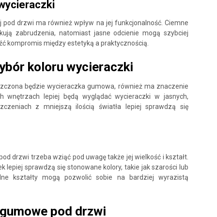
wycieraczki
j pod drzwi ma również wpływ na jej funkcjonalność. Ciemne
askują zabrudzenia, natomiast jasne odcienie mogą szybciej
źć kompromis między estetyką a praktycznością.
ybór koloru wycieraczki
szczona będzie wycieraczka gumowa, również ma znaczenie
ch wnętrzach lepiej będą wyglądać wycieraczki w jasnych,
czeniach z mniejszą ilością światła lepiej sprawdzą się
od drzwi trzeba wziąć pod uwagę także jej wielkość i kształt.
lepiej sprawdzą się stonowane kolory, takie jak szarości lub
alne kształty mogą pozwolić sobie na bardziej wyrazistą
i gumowe pod drzwi