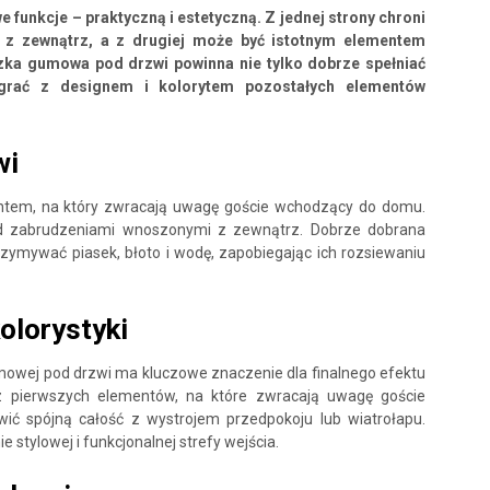
funkcje – praktyczną i estetyczną. Z jednej strony chroni
z zewnątrz, a z drugiej może być istotnym elementem
zka gumowa pod drzwi powinna nie tylko dobrze spełniać
łgrać z designem i kolorytem pozostałych elementów
wi
ntem, na który zwracają uwagę goście wchodzący do domu.
zed zabrudzeniami wnoszonymi z zewnątrz. Dobrze dobrana
ymywać piasek, błoto i wodę, zapobiegając ich rozsiewaniu
olorystyki
umowej pod drzwi ma kluczowe znaczenie dla finalnego efektu
 z pierwszych elementów, na które zwracają uwagę goście
ć spójną całość z wystrojem przedpokoju lub wiatrołapu.
 stylowej i funkcjonalnej strefy wejścia.