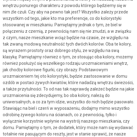
wnętrzu ponurego charakteru z powodu którego będziemy się w
nim źle czuli. Czy aby na pewno tak jest? Wszystko zależy przede
wszystkim od tego, jakie kto ma preferencje, co do kolorystyki
stosowanej w mieszkaniu. Pamiętajmy jednak o tym, że biel w
połączeniu z czernią, z pewnością nam się nie znudzi, a w związku
z czym, nasze mieszkanie wciąż będzie na czasie, ze względu na
tak zwaną modową neutralność tych dwóch kolorów. Oba te kolory,
są wyrazem prostoty oraz dobrego stylu, ze względu na swą
klasykę. Pamiętajmy również o tym, że stosując oba kolory, możemy
również posłużyć się wszelkiego rodzaju urozmaiceniami wnętrz,
jak choćby kolorowe figurki, czy obrazy. Podstawowym
urozmaiceniem tej oto kolorystyki, będzie zastosowanie w domu
ozdób w postaci żywych kwiatów, które nadadzą wnętrzu świeżości,
a także przytulności. To od nas tak naprawdę zależeć będzie na jakie
urozmaicenia się zdecydujemy, bo oba kolory, należą do
uniwersalnych, a co za tym idzie, wszystko do nich będzie pasowało.
Stawiając na biel i czerń w wyposażeniu, dodajmy mimo wszystko
odrobinę żywego koloru na ścianach, co z pewnością, tylko i
wyłącznie korzystnie wpłynie na wystrój naszego mieszkania, czy
domu. Pamiętajmy o tym, że dodatek, który może nam się wydawać
totalnie nie pasującym do reszty, jest w stanie sprawić, że nasze