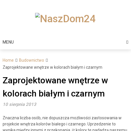
Skip
to
content
MENU
Home
Budownictwo
Zaprojektowane wnętrze w kolorach białym i czarnym
Zaprojektowane wnętrze w
kolorach białym i czarnym
10 sierpnia 2013
Znaczna liczba osób, nie dopuszcza możliwości zastosowania w
projekcie wnętrza kolorów białego i czarnego. Uprzedzenie to
wynika między innymi z przekonania, iż kolory te nadadzą naszemu