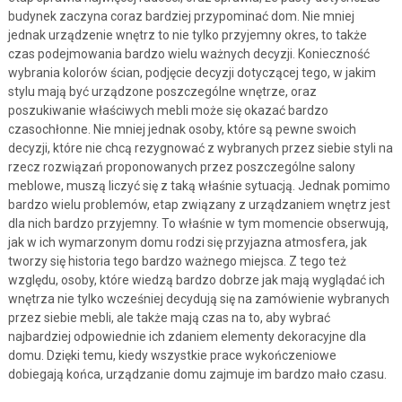
budynek zaczyna coraz bardziej przypominać dom. Nie mniej
jednak urządzenie wnętrz to nie tylko przyjemny okres, to także
czas podejmowania bardzo wielu ważnych decyzji. Konieczność
wybrania kolorów ścian, podjęcie decyzji dotyczącej tego, w jakim
stylu mają być urządzone poszczególne wnętrze, oraz
poszukiwanie właściwych mebli może się okazać bardzo
czasochłonne. Nie mniej jednak osoby, które są pewne swoich
decyzji, które nie chcą rezygnować z wybranych przez siebie styli na
rzecz rozwiązań proponowanych przez poszczególne salony
meblowe, muszą liczyć się z taką właśnie sytuacją. Jednak pomimo
bardzo wielu problemów, etap związany z urządzaniem wnętrz jest
dla nich bardzo przyjemny. To właśnie w tym momencie obserwują,
jak w ich wymarzonym domu rodzi się przyjazna atmosfera, jak
tworzy się historia tego bardzo ważnego miejsca. Z tego też
względu, osoby, które wiedzą bardzo dobrze jak mają wyglądać ich
wnętrza nie tylko wcześniej decydują się na zamówienie wybranych
przez siebie mebli, ale także mają czas na to, aby wybrać
najbardziej odpowiednie ich zdaniem elementy dekoracyjne dla
domu. Dzięki temu, kiedy wszystkie prace wykończeniowe
dobiegają końca, urządzanie domu zajmuje im bardzo mało czasu.