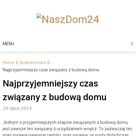
Skip
to
content
MENU
Home
Budownictwo
Najprzyjemniejszy czas związany z budową domu
Najprzyjemniejszy czas
związany z budową domu
29 lipca 2013
Jednym z przyjemniejszych etapów związanych z budową domu
jest zawsze ten związany z urządzaniem wnętrz. To zazwyczaj ten
etap sprawia najwięcej radości, oraz sprawia, że pusty dotychczas