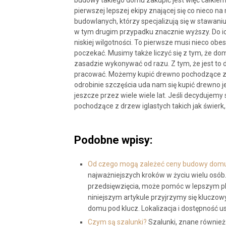
budowy takiego domu zakupić jest więc całkie
pierwszej lepszej ekipy znającej się co nieco n
budowlanych, którzy specjalizują się w stawaniu
w tym drugim przypadku znacznie wyższy. Do i
niskiej wilgotności. To pierwsze musi nieco obe
poczekać. Musimy także liczyć się z tym, że d
zasadzie wykonywać od razu. Z tym, że jest to 
pracować. Możemy kupić drewno pochodzące z ro
odrobinie szczęścia uda nam się kupić drewno j
jeszcze przez wiele wiele lat. Jeśli decydujemy
pochodzące z drzew iglastych takich jak świer
Podobne wpisy:
Od czego mogą zależeć ceny budowy domu
najważniejszych kroków w życiu wielu osób.
przedsięwzięcia, może pomóc w lepszym pl
niniejszym artykule przyjrzymy się klucz
domu pod klucz. Lokalizacja i dostępność u
Czym są szalunki?
Szalunki, znane również