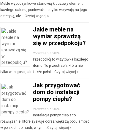
Meble wypoczynkowe stanowią kluczowy element
każdego salonu, ponieważ nie tylko wpływają na jego
estetykę, ale …
Czytaj więcej »
Jakie meble na
wymiar sprawdzą
się w przedpokoju?
25 września 2024
Przedpokój to wizytówka każdego
domu. To przestrzeń, która nie
tylko wita gości, ale także pełni …
Czytaj więcej »
Jak przygotować
dom do instalacji
pompy ciepła?
24 września 2024
Instalacja pompy ciepła to
rozwiązanie, które zyskuje coraz większą popularność
w polskich domach, w tym …
Czytaj więcej »