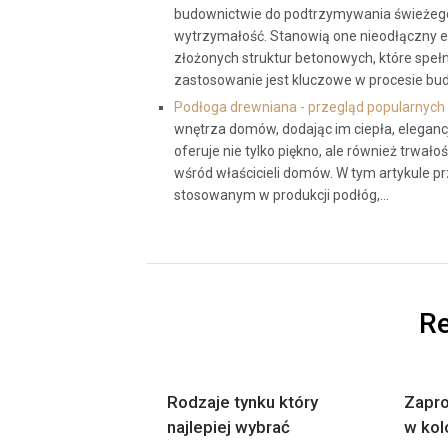
budownictwie do podtrzymywania świeżego 
wytrzymałość. Stanowią one nieodłączny e
złożonych struktur betonowych, które spełn
zastosowanie jest kluczowe w procesie b
Podłoga drewniana - przegląd popularnyc
wnętrza domów, dodając im ciepła, elegancj
oferuje nie tylko piękno, ale również trwał
wśród właścicieli domów. W tym artykule p
stosowanym w produkcji podłóg,…
Re
Rodzaje tynku który
Zapro
najlepiej wybrać
w kol