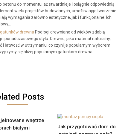
betonu do momentu, aż stwardnieje i osiągnie odpowiednią
lement wielu projektów budowlanych, umożliwiając tworzenie
iają wymagania zarówno estetyczne, jak i funkcjonalne. Ich
udowy…
h gatunków drewna
Podłogi drewniane od wieków zdobią
i i ponadczasowego stylu. Drewno, jako materiał naturalny,
ość i łatwość w utrzymaniu, co czyni je popularnym wyborem
rzyjrzymy się bliżej popularnym gatunkom drewna
lated Posts
jektowane wnętrze
Jak przygotować dom do
orach białym i
instalacji pompy ciepła?