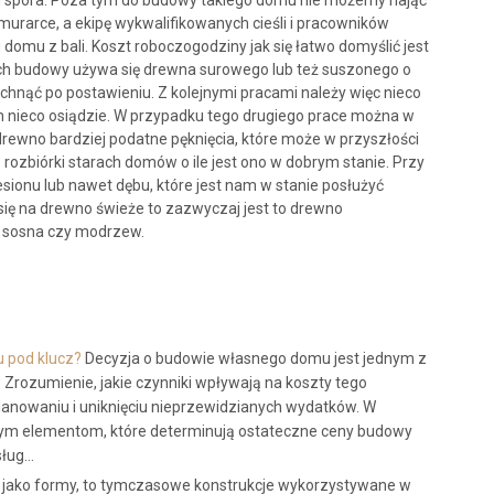
m spora. Poza tym do budowy takiego domu nie możemy nająć
a murarce, a ekipę wykwalifikowanych cieśli i pracowników
 domu z bali. Koszt roboczogodziny jak się łatwo domyślić jest
ch budowy używa się drewna surowego lub też suszonego o
schnąć po postawieniu. Z kolejnymi pracami należy więc nieco
om nieco osiądzie. W przypadku tego drugiego prace można w
drewno bardziej podatne pęknięcia, które może w przyszłości
zbiórki starach domów o ile jest ono w dobrym stanie. Przy
esionu lub nawet dębu, które jest nam w stanie posłużyć
 się na drewno świeże to zazwyczaj jest to drewno
k, sosna czy modrzew.
 pod klucz?
Decyzja o budowie własnego domu jest jednym z
 Zrozumienie, jakie czynniki wpływają na koszty tego
anowaniu i uniknięciu nieprzewidzianych wydatków. W
owym elementom, które determinują ostateczne ceny budowy
sług…
 jako formy, to tymczasowe konstrukcje wykorzystywane w