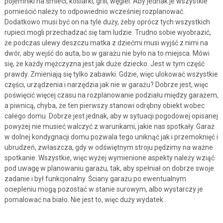
pojemniki na śmieci, kosiarki, grill, węgiel. Aby jednak je wszystkie
pomieścić należy to odpowiednio wcześniej rozplanować.
Dodatkowo musi być on na tyle duży, żeby oprócz tych wszystkich
rupieci mogli przechadzać się tam ludzie. Trudno sobie wyobrazić,
że podczas ulewy deszczu matka z dziećmi musi wyjść z nimi na
dwór, aby wejść do auta, bo w garażu nie było na to miejsca. Mówi
się, że każdy mężczyzna jest jak duże dziecko. Jest w tym część
prawdy. Zmieniają się tylko zabawki. Gdzie, więc ulokować wszystkie
części, urządzenia i narzędzia jak nie w garażu? Dobrze jest, więc
poświęcić więcej czasu na rozplanowanie podziału między garażem,
a piwnicą, chyba, że ten pierwszy stanowi odrębny obiekt wobec
całego domu. Dobrze jest jednak, aby w sytuacji pogodowej opisanej
powyżej nie musieć walczyć z warunkami, jakie nas spotkały. Garaż
w dolnej kondygnacji domu pozwala tego uniknąć jak i przemoknięć i
ubrudzeń, zwłaszcza, gdy w odświętnym stroju pędzimy na ważne
spotkanie. Wszystkie, więc wyżej wymienione aspekty należy wziąć
pod uwagę w planowaniu garażu, tak, aby spełniał on dobrze swoje
zadanie i był funkcjonalny. Ściany garażu po ewentualnym
ociepleniu mogą pozostać w stanie surowym, albo wystarczy je
pomalować na biało. Nie jest to, więc duży wydatek.