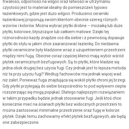
trwałości, odporności na wilgoć oraz łatwości w utrzymaniu
czystości jest to materiał idealny do pomieszczeń typowo
łazienkowych, gdzie jest dużo wilgoci. Producenci ceramiki
łazienkowej proponują swoim klientom obecnie szereg różnych
wzorów i kolorów. Można wybrać płytki drobne – mozaikę lub duże
płytki, kolorowe, błyszczące lub całkiem matowe. Dzięki tej
różnorodności każdy znajdzie coś dla siebie i z pewnością dopasuje
płytki do stylu w jakim chce zaaranżować łazienkę. Do niedawna
płytki ceramiczne były kładzione wraz z uzupełnieniem przestrzeni
między nimi fugą. Obecnie coraz częściej klienci mają wybór wśród
płytek ceramicznych bezfugowych. Są to płytki, które kładzie się
jedna obok drugiej bez użycia fugi. Czy jednak jest to lepsza metoda
niż ta przy użyciu fugi? Według fachowców ma jednak więcej wad
niż zalet. Ponieważ fuga znajdująca się wokół płytki chroni jej brzegi.
Gdy płytki przylegają do siebie bezpośrednio to pod wpływem ciepła
rozszerzając się mogą popękać. Dlatego najlepszym rozwiązaniem
w takim przypadku będzie jednak stosowanie fugi. Jeśli ktoś chce
koniecznie mieć na ścianach płytki bez widocznych przestrzeni to
można zastosować minimalne przestrzenie oraz fugę w kolorze
płytek. Dzięki temu zachowamy efekt płytek bezfugowych, ale będą
one zabezpieczone.