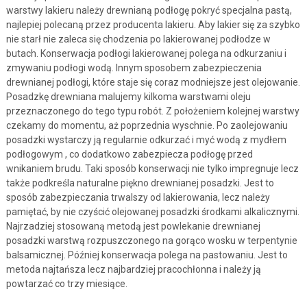
warstwy lakieru należy drewnianą podłogę pokryć specjalna pastą,
najlepiej polecaną przez producenta lakieru. Aby lakier się za szybko
nie starł nie zaleca się chodzenia po lakierowanej podłodze w
butach. Konserwacja podłogi lakierowanej polega na odkurzaniu i
zmywaniu podłogi wodą. Innym sposobem zabezpieczenia
drewnianej podłogi, które staje się coraz modniejsze jest olejowanie.
Posadzkę drewniana malujemy kilkoma warstwami oleju
przeznaczonego do tego typu robót. Z położeniem kolejnej warstwy
czekamy do momentu, aż poprzednia wyschnie. Po zaolejowaniu
posadzki wystarczy ją regularnie odkurzać i myć wodą z mydłem
podłogowym , co dodatkowo zabezpiecza podłogę przed
wnikaniem brudu. Taki sposób konserwacji nie tylko impregnuje lecz
także podkreśla naturalne piękno drewnianej posadzki. Jest to
sposób zabezpieczania trwalszy od lakierowania, lecz należy
pamiętać, by nie czyścić olejowanej posadzki środkami alkalicznymi.
Najrzadziej stosowaną metodą jest powlekanie drewnianej
posadzki warstwą rozpuszczonego na gorąco wosku w terpentynie
balsamicznej. Później konserwacja polega na pastowaniu. Jest to
metoda najtańsza lecz najbardziej pracochłonna i należy ją
powtarzać co trzy miesiące.