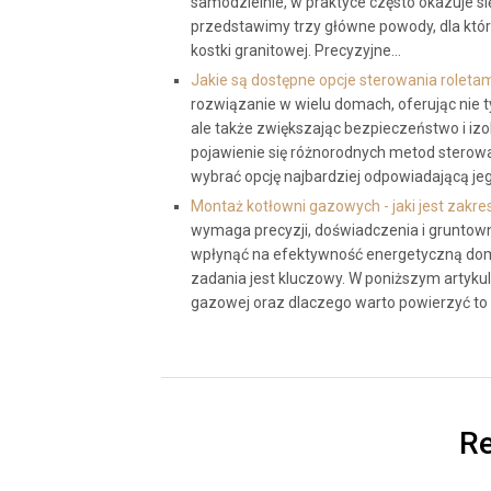
samodzielnie, w praktyce często okazuje się,
przedstawimy trzy główne powody, dla któ
kostki granitowej. Precyzyjne…
Jakie są dostępne opcje sterowania rolet
rozwiązanie w wielu domach, oferując nie 
ale także zwiększając bezpieczeństwo i izo
pojawienie się różnorodnych metod sterow
wybrać opcję najbardziej odpowiadającą jeg
Montaż kotłowni gazowych - jaki jest zakr
wymaga precyzji, doświadczenia i gruntowne
wpłynąć na efektywność energetyczną dom
zadania jest kluczowy. W poniższym artyku
gazowej oraz dlaczego warto powierzyć to
Re