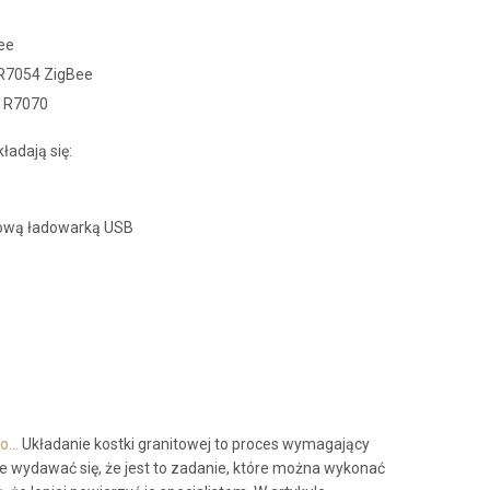
ee
 R7054 ZigBee
y R7070
ładają się:
rtową ładowarką USB
to…
Układanie kostki granitowej to proces wymagający
e wydawać się, że jest to zadanie, które można wykonać