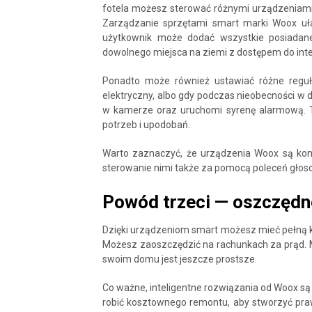
fotela możesz sterować różnymi urządzeniami 
Zarządzanie sprzętami smart marki Woox uła
użytkownik może dodać wszystkie posiadane
dowolnego miejsca na ziemi z dostępem do inte
Ponadto może również ustawiać różne reguły
elektryczny, albo gdy podczas nieobecności w
w kamerze oraz uruchomi syrenę alarmową. To,
potrzeb i upodobań.
Warto zaznaczyć, że urządzenia Woox są kom
sterowanie nimi także za pomocą poleceń głos
Powód trzeci — oszczędno
Dzięki urządzeniom smart możesz mieć pełną k
Możesz zaoszczędzić na rachunkach za prąd. M
swoim domu jest jeszcze prostsze.
Co ważne, inteligentne rozwiązania od Woox są
robić kosztownego remontu, aby stworzyć p