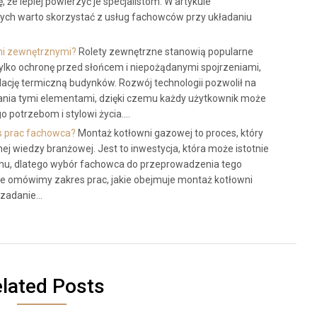
 że lepiej powierzyć je specjalistom. W artykule
rych warto skorzystać z usług fachowców przy układaniu
ami zewnętrznymi?
Rolety zewnętrzne stanowią popularne
tylko ochronę przed słońcem i niepożądanymi spojrzeniami,
lację termiczną budynków. Rozwój technologii pozwolił na
ania tymi elementami, dzięki czemu każdy użytkownik może
o potrzebom i stylowi życia.…
es prac fachowca?
Montaż kotłowni gazowej to proces, który
j wiedzy branżowej. Jest to inwestycja, która może istotnie
u, dlatego wybór fachowca do przeprowadzenia tego
le omówimy zakres prac, jakie obejmuje montaż kotłowni
 zadanie…
lated Posts