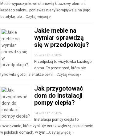
Meble wypoczynkowe stanowią kluczowy element
każdego salonu, ponieważ nie tylko wpływają na jego
estetykę, ale …
Czytaj więcej »
Jakie meble na
wymiar sprawdzą
się w przedpokoju?
25 września 2024
Przedpokój to wizytówka każdego
domu. To przestrzeń, która nie
tylko wita gości, ale także pełni …
Czytaj więcej »
Jak przygotować
dom do instalacji
pompy ciepła?
24 września 2024
Instalacja pompy ciepła to
rozwiązanie, które zyskuje coraz większą popularność
w polskich domach, w tym …
Czytaj więcej »