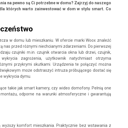
ania na pewno są Ci potrzebne w domu? Zajrzyj do naszego
 dla których warto zainwestować w dom w stylu smart. Co
eczeństwo
zcza w domu lub mieszkaniu. W ofercie marki Woox znaleźć
ą nas przed różnymi niechcianymi zdarzeniami. Do pierwszej
aju czujniki m.in. czujnik otwarcia okna lub drzwi, czujnik,
wykrycia zagrożenia, użytkownik natychmiast otrzyma
óżnymi przykrymi skutkami. Urządzenia te połączyć można
źwiękowym może odstraszyć intruza próbującego dostać się
e wykrycia dymu.
ące takie jak smart kamery, czy wideo domofony. Pełnią one
 montażu, odporne na warunki atmosferyczne i gwarantują
ą wyższy komfort mieszkania. Praktycznie bez wstawania z