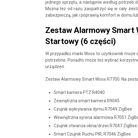
jednego sprzętu, a następnie według potrzeb 
Można też od razu zaopatrzyć się w cały zest
zabezpieczą, jak i poprawią komfort w domu lu
Zestaw Alarmowy Smart 
Startowy (6 części)
W przypadku marki Woox to użytkownik może s
potrzebne. Ponadto może też wybrać korzystne 
urządzeń.
Zestaw Alarmowy Smart Woox R7700. Na zestaw
Smart kamera PTZ R4040
Zewnętrzna smart kamera R9045
Czujnik wykrywania dymu R7049 ZigBee
Wewnętrzna syrena alarmowa R7051 ZigB
Czujnik otwarcia okna/drzwi R7047 ZigBee
Smart Czujnik Ruchu PIR, R7046 ZigBee