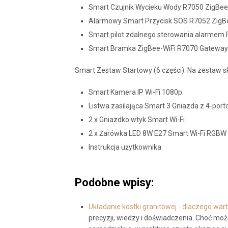
Smart Czujnik Wycieku Wody R7050 ZigBee
Alarmowy Smart Przycisk SOS R7052 ZigB
Smart pilot zdalnego sterowania alarmem
Smart Bramka ZigBee-WiFi R7070 Gatewa
Smart Zestaw Startowy (6 części). Na zestaw sk
Smart Kamera IP Wi-Fi 1080p
Listwa zasilająca Smart 3 Gniazda z 4-po
2 x Gniazdko wtyk Smart Wi-Fi
2 x Żarówka LED 8W E27 Smart Wi-Fi RGBW
Instrukcja użytkownika
Podobne wpisy:
Układanie kostki granitowej - dlaczego war
precyzji, wiedzy i doświadczenia. Choć moż