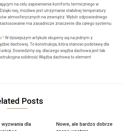
jącym na celu zapewnienie komfortu termicznego w
zięki niej, możliwe jest utrzymanie stabilnej temperatury
nków atmosferycznych na zewnątrz. Wybór odpowiedniego
e zastosowanie ma zasadnicze znaczenie dla całego systemu
je?
W dzisiejszym artykule skupimy się na jednym z
bie dachowej. To konstrukcja, która stanowi podstawę dla
 funkcji. Dowiedzmy się, dlaczego więźba dachowa jest tak
strukcyjna solidność Więźba dachowa to element
lated Posts
wyzwania dla
Nowe, ale bardzo dobrze