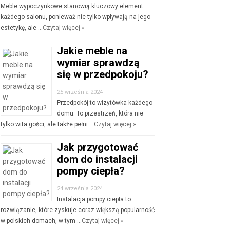
Meble wypoczynkowe stanowią kluczowy element
każdego salonu, ponieważ nie tylko wpływają na jego
estetykę, ale …
Czytaj więcej »
Jakie meble na
wymiar sprawdzą
się w przedpokoju?
25 września 2024
Przedpokój to wizytówka każdego
domu. To przestrzeń, która nie
tylko wita gości, ale także pełni …
Czytaj więcej »
Jak przygotować
dom do instalacji
pompy ciepła?
24 września 2024
Instalacja pompy ciepła to
rozwiązanie, które zyskuje coraz większą popularność
w polskich domach, w tym …
Czytaj więcej »