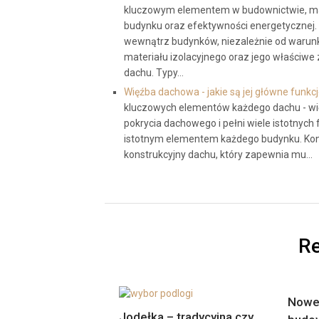
kluczowym elementem w budownictwie, ma
budynku oraz efektywności energetycznej. D
wewnątrz budynków, niezależnie od waru
materiału izolacyjnego oraz jego właściw
dachu. Typy…
Więźba dachowa - jakie są jej główne funkc
kluczowych elementów każdego dachu - więź
pokrycia dachowego i pełni wiele istotnych
istotnym elementem każdego budynku. Kon
konstrukcyjny dachu, który zapewnia mu…
Re
Nowe 
Jodełka – tradycyjna czy