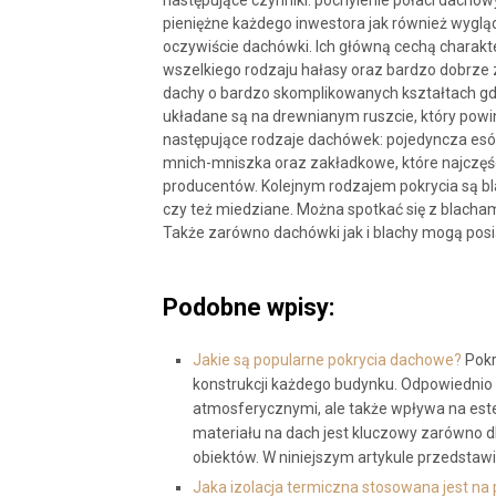
następujące czynniki: pochylenie połaci dachow
pieniężne każdego inwestora jak również wyglą
oczywiście dachówki. Ich główną cechą charakter
wszelkiego rodzaju hałasy oraz bardzo dobrz
dachy o bardzo skomplikowanych kształtach gd
układane są na drewnianym ruszcie, który powi
następujące rodzaje dachówek: pojedyncza es
mnich-mniszka oraz zakładkowe, które najczęś
producentów. Kolejnym rodzajem pokrycia są b
czy też miedziane. Można spotkać się z blacha
Także zarówno dachówki jak i blachy mogą posi
Podobne wpisy:
Jakie są popularne pokrycia dachowe?
Pokr
konstrukcji każdego budynku. Odpowiednio
atmosferycznymi, ale także wpływa na estet
materiału na dach jest kluczowy zarówno d
obiektów. W niniejszym artykule przedstaw
Jaka izolacja termiczna stosowana jest na