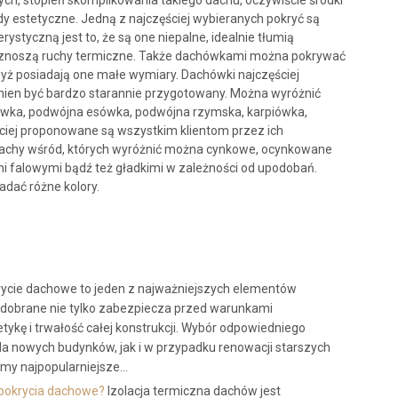
ych, stopień skomplikowania takiego dachu, oczywiście środki
dy estetyczne. Jedną z najczęściej wybieranych pokryć są
ystyczną jest to, że są one niepalne, idealnie tłumią
e znoszą ruchy termiczne. Także dachówkami można pokrywać
yż posiadają one małe wymiary. Dachówki najczęściej
nien być bardzo starannie przygotowany. Można wyróżnić
ówka, podwójna esówka, podwójna rzymska, karpiówka,
ciej proponowane są wszystkim klientom przez ich
lachy wśród, których wyróżnić można cynkowe, ocynkowane
mi falowymi bądź też gładkimi w zależności od upodobań.
adać różne kolory.
ycie dachowe to jeden z najważniejszych elementów
 dobrane nie tylko zabezpiecza przed warunkami
ykę i trwałość całej konstrukcji. Wybór odpowiedniego
la nowych budynków, jak i w przypadku renowacji starszych
imy najpopularniejsze…
 pokrycia dachowe?
Izolacja termiczna dachów jest