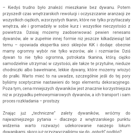
– Kiedyś trudno było znaleźć mieszkanie bez dywanu. Potem
przyszedł czas wnętrzarskich rewolucji i oczyszczanie aranżacji ze
wszystkich ciężkich, wzorzystych tkanin, które nie tylko przytłaczały
wnętrza, ale i gromadziły w sobie kurz i wszystkie nieczystości z
powietrza. Dzisiaj możemy zaobserwować pewien renesans
dywanów, ale w zupełnie innej formie niż jeszcze kilkadziesiąt lat
temu – opowiada ekspertka sieci sklepów KiK i dodaje: obecnie
mamy ogromny wybór nie tylko wzorów, ale i rozmiarów. Dziś
dywan to nie tylko ogromna, pstrokata tkanina, którą ciężko
samodzielnie utrzymać w czystości, ale także te przytulne, nieduże
chodniczki albo bawełniane, lekkie dywany, które możemy włożyć
do pralki. Warto mieć to na uwadze, szczególnie jeśli do tej pory
byliśmy sceptycznie nastawieni do tego elementu dekoracyjnego.
Poza tym, cena mniejszych dywaników jest znacznie korzystniejsza
niż w przypadku pełnowymiarowych dywanów, a ich transport i sam
proces rozkładania – prostszy.
Znając już „techniczne” zalety dywaników, wróćmy do
najważniejszego pytania – dlaczego z wnętrzarskiego punktu
widzenia warto rozważyć udekorowanie naszego lokum
dywanikami, skoro już przyzwyczailiśmy się do „gołych” podłóg?