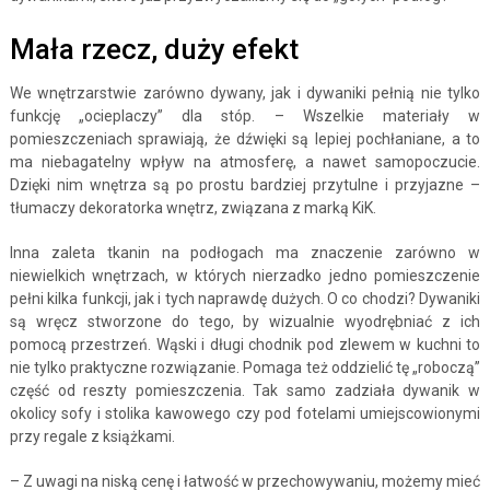
Mała rzecz, duży efekt
We wnętrzarstwie zarówno dywany, jak i dywaniki pełnią nie tylko
funkcję „ocieplaczy” dla stóp. – Wszelkie materiały w
pomieszczeniach sprawiają, że dźwięki są lepiej pochłaniane, a to
ma niebagatelny wpływ na atmosferę, a nawet samopoczucie.
Dzięki nim wnętrza są po prostu bardziej przytulne i przyjazne –
tłumaczy dekoratorka wnętrz, związana z marką KiK.
Inna zaleta tkanin na podłogach ma znaczenie zarówno w
niewielkich wnętrzach, w których nierzadko jedno pomieszczenie
pełni kilka funkcji, jak i tych naprawdę dużych. O co chodzi? Dywaniki
są wręcz stworzone do tego, by wizualnie wyodrębniać z ich
pomocą przestrzeń. Wąski i długi chodnik pod zlewem w kuchni to
nie tylko praktyczne rozwiązanie. Pomaga też oddzielić tę „roboczą”
część od reszty pomieszczenia. Tak samo zadziała dywanik w
okolicy sofy i stolika kawowego czy pod fotelami umiejscowionymi
przy regale z książkami.
– Z uwagi na niską cenę i łatwość w przechowywaniu, możemy mieć