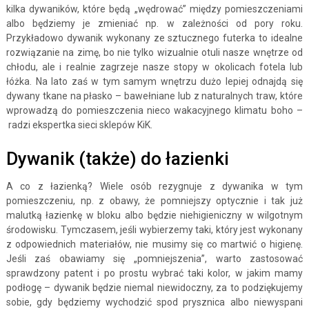
kilka dywaników, które będą „wędrować” między pomieszczeniami
albo będziemy je zmieniać np. w zależności od pory roku.
Przykładowo dywanik wykonany ze sztucznego futerka to idealne
rozwiązanie na zimę, bo nie tylko wizualnie otuli nasze wnętrze od
chłodu, ale i realnie zagrzeje nasze stopy w okolicach fotela lub
łóżka. Na lato zaś w tym samym wnętrzu dużo lepiej odnajdą się
dywany tkane na płasko – bawełniane lub z naturalnych traw, które
wprowadzą do pomieszczenia nieco wakacyjnego klimatu boho –
radzi ekspertka sieci sklepów KiK.
Dywanik (także) do łazienki
A co z łazienką? Wiele osób rezygnuje z dywanika w tym
pomieszczeniu, np. z obawy, że pomniejszy optycznie i tak już
malutką łazienkę w bloku albo będzie niehigieniczny w wilgotnym
środowisku. Tymczasem, jeśli wybierzemy taki, który jest wykonany
z odpowiednich materiałów, nie musimy się co martwić o higienę.
Jeśli zaś obawiamy się „pomniejszenia”, warto zastosować
sprawdzony patent i po prostu wybrać taki kolor, w jakim mamy
podłogę – dywanik będzie niemal niewidoczny, za to podziękujemy
sobie, gdy będziemy wychodzić spod prysznica albo niewyspani