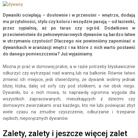
Dywaniki ocieplają – dosłownie i w przenośni – wnętrze, dodają
mu przytulności, stylu czy koloru i wszędzie pasują – od łazienki,
przez sypialnię, aż po taras czy ogród. Dodatkowo w
przeciwieństwie do pełnowymiarowych dywanów są bardzo łatwe
w utrzymaniu czystości! Dlaczego nie powinniśmy zapominać o
dywanikach w aranżacji wnętrz i na które z nich warto postawić
do danego pomieszczenia? Już wyjaśniamy.
Można je prać w domowej pralce, a w razie potrzeby błyskawicznie
odkurzyć czy wytrzepać nad wanną lub na balkonie. Równie łatwo
zmienić ich miejsce, jeśli stwierdzimy, że dywanik wolimy jednak
bliżej łóżka, dalej od sofy czy pod stolikiem, a nie obok niego.
Dywaniki, bo o nich mowa, to naprawdę ogromna wygoda dla
wszystkich zapracowanych, mieszkających z dziećmi czy
domowymi zwierzakami oraz każdego, kto nie lubi poświęcać zbyt
wiele czasu na żmudne czyszczenie, odkurzanie i trzepanie
ciężkich, nieporęcznych dywanów.
Zalety, zalety i jeszcze więcej zalet