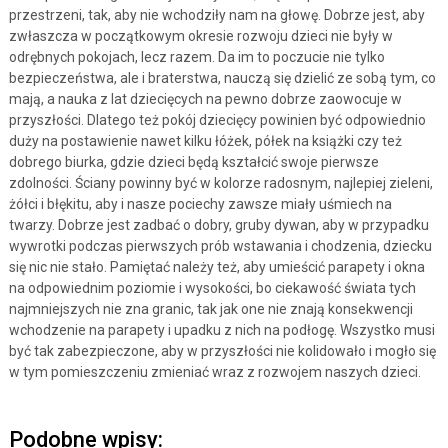
przestrzeni, tak, aby nie wchodziły nam na głowę. Dobrze jest, aby
zwłaszcza w początkowym okresie rozwoju dzieci nie były w
odrębnych pokojach, lecz razem. Da im to poczucie nie tylko
bezpieczeństwa, ale i braterstwa, nauczą się dzielić ze sobą tym, co
mają, a nauka z lat dziecięcych na pewno dobrze zaowocuje w
przyszłości. Dlatego też pokój dziecięcy powinien być odpowiednio
duży na postawienie nawet kilku łóżek, półek na książki czy też
dobrego biurka, gdzie dzieci będą kształcić swoje pierwsze
zdolności. Ściany powinny być w kolorze radosnym, najlepiej zieleni,
żółci i błękitu, aby i nasze pociechy zawsze miały uśmiech na
twarzy. Dobrze jest zadbać o dobry, gruby dywan, aby w przypadku
wywrotki podczas pierwszych prób wstawania i chodzenia, dziecku
się nic nie stało. Pamiętać należy też, aby umieścić parapety i okna
na odpowiednim poziomie i wysokości, bo ciekawość świata tych
najmniejszych nie zna granic, tak jak one nie znają konsekwencji
wchodzenie na parapety i upadku z nich na podłogę. Wszystko musi
być tak zabezpieczone, aby w przyszłości nie kolidowało i mogło się
w tym pomieszczeniu zmieniać wraz z rozwojem naszych dzieci.
Podobne wpisy: