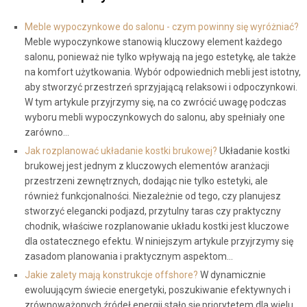
Meble wypoczynkowe do salonu - czym powinny się wyróżniać?
Meble wypoczynkowe stanowią kluczowy element każdego
salonu, ponieważ nie tylko wpływają na jego estetykę, ale także
na komfort użytkowania. Wybór odpowiednich mebli jest istotny,
aby stworzyć przestrzeń sprzyjającą relaksowi i odpoczynkowi.
W tym artykule przyjrzymy się, na co zwrócić uwagę podczas
wyboru mebli wypoczynkowych do salonu, aby spełniały one
zarówno…
Jak rozplanować układanie kostki brukowej?
Układanie kostki
brukowej jest jednym z kluczowych elementów aranżacji
przestrzeni zewnętrznych, dodając nie tylko estetyki, ale
również funkcjonalności. Niezależnie od tego, czy planujesz
stworzyć elegancki podjazd, przytulny taras czy praktyczny
chodnik, właściwe rozplanowanie układu kostki jest kluczowe
dla ostatecznego efektu. W niniejszym artykule przyjrzymy się
zasadom planowania i praktycznym aspektom…
Jakie zalety mają konstrukcje offshore?
W dynamicznie
ewoluującym świecie energetyki, poszukiwanie efektywnych i
zrównoważonych źródeł energii stało się priorytetem dla wielu