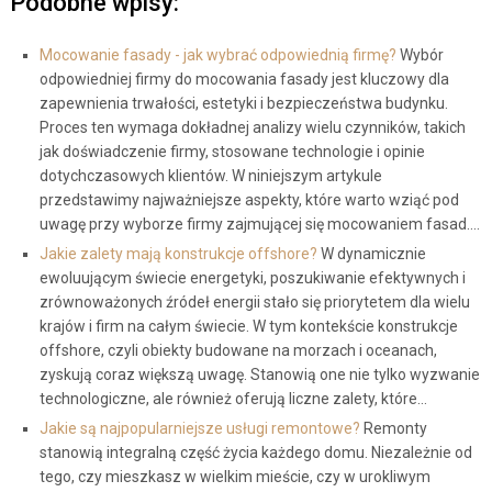
Podobne wpisy:
Mocowanie fasady - jak wybrać odpowiednią firmę?
Wybór
odpowiedniej firmy do mocowania fasady jest kluczowy dla
zapewnienia trwałości, estetyki i bezpieczeństwa budynku.
Proces ten wymaga dokładnej analizy wielu czynników, takich
jak doświadczenie firmy, stosowane technologie i opinie
dotychczasowych klientów. W niniejszym artykule
przedstawimy najważniejsze aspekty, które warto wziąć pod
uwagę przy wyborze firmy zajmującej się mocowaniem fasad.…
Jakie zalety mają konstrukcje offshore?
W dynamicznie
ewoluującym świecie energetyki, poszukiwanie efektywnych i
zrównoważonych źródeł energii stało się priorytetem dla wielu
krajów i firm na całym świecie. W tym kontekście konstrukcje
offshore, czyli obiekty budowane na morzach i oceanach,
zyskują coraz większą uwagę. Stanowią one nie tylko wyzwanie
technologiczne, ale również oferują liczne zalety, które…
Jakie są najpopularniejsze usługi remontowe?
Remonty
stanowią integralną część życia każdego domu. Niezależnie od
tego, czy mieszkasz w wielkim mieście, czy w urokliwym