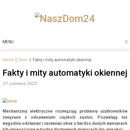
Skip
to
content
MENU
Home
Dom
Fakty i mity automatyki okiennej
Fakty i mity automatyki okiennej
21 czerwca 2022
Mechanizmy elektryczne rozwiązują problemy użytkowników
związane z odsuwaniem ciężkich zasłon. Pozwalają też
wygodnie odsłaniać i zasłaniać okna o bardzo dużych wymiarach
lub umieszczone w trudno dostępnych miejscach (np. wysoko).