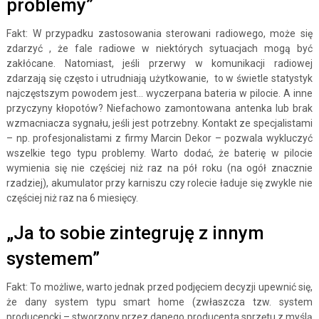
problemy”
Fakt: W przypadku zastosowania sterowani radiowego, może się
zdarzyć , że fale radiowe w niektórych sytuacjach mogą być
zakłócane. Natomiast, jeśli przerwy w komunikacji radiowej
zdarzają się często i utrudniają użytkowanie, to w świetle statystyk
najczęstszym powodem jest… wyczerpana bateria w pilocie. A inne
przyczyny kłopotów? Niefachowo zamontowana antenka lub brak
wzmacniacza sygnału, jeśli jest potrzebny. Kontakt ze specjalistami
– np. profesjonalistami z firmy Marcin Dekor – pozwala wykluczyć
wszelkie tego typu problemy. Warto dodać, że baterię w pilocie
wymienia się nie częściej niż raz na pół roku (na ogół znacznie
rzadziej), akumulator przy karniszu czy rolecie ładuje się zwykle nie
częściej niż raz na 6 miesięcy.
„Ja to sobie zintegruję z innym
systemem”
Fakt: To możliwe, warto jednak przed podjęciem decyzji upewnić się,
że dany system typu smart home (zwłaszcza tzw. system
producencki – stworzony przez danego producenta sprzętu z myślą