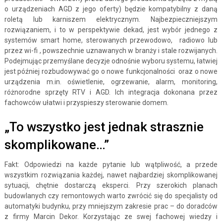
o urządzeniach AGD z jego oferty) będzie kompatybilny z daną
roletą lub karniszem elektrycznym. Najbezpieczniejszym
rozwiązaniem, i to w perspektywie dekad, jest wybór jednego z
systemów smart home, sterowanych przewodowo, radiowo lub
przez wi-fi , powszechnie uznawanych w branży i stale rozwijanych.
Podejmując przemyślane decyzje odnośnie wyboru systemu, łatwiej
jest później rozbudowywać go o nowe funkcjonalności oraz o nowe
urządzenia m.in. oświetlenie, ogrzewanie, alarm, monitoring,
różnorodne sprzęty RTV i AGD. Ich integracja dokonana przez
fachowców ułatwi i przyspieszy sterowanie domem.
„To wszystko jest jednak strasznie
skomplikowane…”
Fakt: Odpowiedzi na każde pytanie lub wątpliwość, a przede
wszystkim rozwiązania każdej, nawet najbardziej skomplikowanej
sytuacji, chętnie dostarczą eksperci. Przy szerokich planach
budowlanych czy remontowych warto zwrócić się do specjalisty od
automatyki budynku, przy mniejszym zakresie prac – do doradców
z firmy Marcin Dekor. Korzystając ze swej fachowej wiedzy i