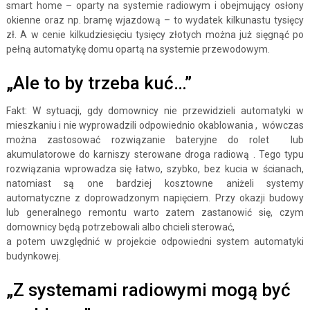
smart home – oparty na systemie radiowym i obejmujący osłony
okienne oraz np. bramę wjazdową – to wydatek kilkunastu tysięcy
zł. A w cenie kilkudziesięciu tysięcy złotych można już sięgnąć po
pełną automatykę domu opartą na systemie przewodowym.
„Ale to by trzeba kuć…”
Fakt: W sytuacji, gdy domownicy nie przewidzieli automatyki w
mieszkaniu i nie wyprowadzili odpowiednio okablowania , wówczas
można zastosować rozwiązanie bateryjne do rolet lub
akumulatorowe do karniszy sterowane droga radiową . Tego typu
rozwiązania wprowadza się łatwo, szybko, bez kucia w ścianach,
natomiast są one bardziej kosztowne aniżeli systemy
automatyczne z doprowadzonym napięciem. Przy okazji budowy
lub generalnego remontu warto zatem zastanowić się, czym
domownicy będą potrzebowali albo chcieli sterować,
a potem uwzględnić w projekcie odpowiedni system automatyki
budynkowej.
„Z systemami radiowymi mogą być