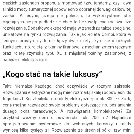
ciężkich zasłonach proponują montować tzw. tandemy, czyli dwa
silniki o mocy sumarycznej odpowiednio dobranej do wagi całkowitej
zasłon. A jedyne, czego nie polecają, to wykorzystanie stor
ciągnących się po podłodze – choć to bez wątpienia malownicze
rozwiązanie. Dodatkowo eksperci mają w zanadrzu także specjalne,
unikatowe na rynku rozwiązania. Takie jak Roleta Combi, która w
jednym, prostym systemie łączy dwie rolety rzymskie o różnych
funkcjach : np. roletę z tkaniny firanowej z mechanizmem ręcznym
oraz roletę rzymską typu XL z mięsistej tkaniny zasłonowej z
napędem elektrycznym.
„Kogo stać na takie luksusy”
Fakt: Niemalże każdego, choć oczywiście w różnym zakresie.
Rozwiązania elektryczne mogą mieć rozmaitą skalę i odpowiedni do
tego koszt. Koszt silnika do rolety elektrycznej to ok. 300 zł. Za tę
cenę można rozwiązać swoje problemy dotyczące np. odsłaniania
dużego okna tarasowego. A rozwiązania kompleksowe? Za
przykład weźmy dom o powierzchni ok. 200 m2. Najtańsze
oprogramowanie systemowe do wybranych karniszy i rolety
wyniosą kilka tysięcy zł. Rozwiązanie ze średniej półki, tzw. mini