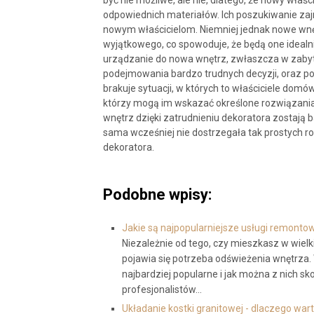
być nie możliwe, ale nie, dlatego, że nowy właśc
odpowiednich materiałów. Ich poszukiwanie zaj
nowym właścicielom. Niemniej jednak nowe wnę
wyjątkowego, co spowoduje, że będą one ideal
urządzanie do nowa wnętrz, zwłaszcza w zaby
podejmowania bardzo trudnych decyzji, oraz p
brakuje sytuacji, w których to właściciele dom
którzy mogą im wskazać określone rozwiązania
wnętrz dzięki zatrudnieniu dekoratora zostają 
sama wcześniej nie dostrzegała tak prostych 
dekoratora.
Podobne wpisy:
Jakie są najpopularniejsze usługi remonto
Niezależnie od tego, czy mieszkasz w wie
pojawia się potrzeba odświeżenia wnętrza. 
najbardziej popularne i jak można z nich s
profesjonalistów…
Układanie kostki granitowej - dlaczego war