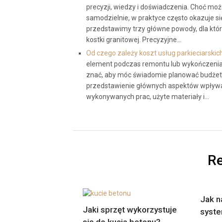
precyzji, wiedzy i doświadczenia. Choć moż
samodzielnie, w praktyce często okazuje się,
przedstawimy trzy główne powody, dla któ
kostki granitowej. Precyzyjne…
Od czego zależy koszt usług parkieciarskic
element podczas remontu lub wykończenia w
znać, aby móc świadomie planować budżet 
przedstawienie głównych aspektów wpływając
wykonywanych prac, użyte materiały i…
Re
Jak n
Jaki sprzęt wykorzystuje
syste
się do kucia betonu?