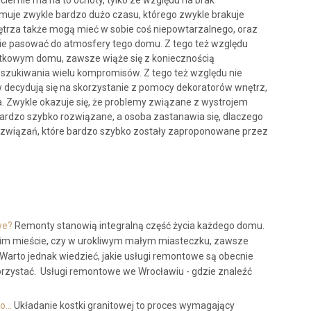
iciel nie ma na to ochoty, tylko ze względu na brak
muje zwykle bardzo dużo czasu, którego zwykle brakuje
trza także mogą mieć w sobie coś niepowtarzalnego, oraz
nie pasować do atmosfery tego domu. Z tego też względu
tkowym domu, zawsze wiąże się z koniecznością
oszukiwania wielu kompromisów. Z tego też względu nie
ów decydują się na skorzystanie z pomocy dekoratorów wnętrz,
. Zwykle okazuje się, że problemy związane z wystrojem
bardzo szybko rozwiązane, a osoba zastanawia się, dlaczego
rozwiązań, które bardzo szybko zostały zaproponowane przez
we?
Remonty stanowią integralną część życia każdego domu.
lkim mieście, czy w urokliwym małym miasteczku, zawsze
Warto jednak wiedzieć, jakie usługi remontowe są obecnie
korzystać. Usługi remontowe we Wrocławiu - gdzie znaleźć
to…
Układanie kostki granitowej to proces wymagający