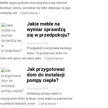
Meble wypoczynkowe stanowią kluczowy element
każdego salonu, ponieważ nie tylko wpływają na jego
estetykę, ale …
Czytaj więcej »
Jakie meble na
wymiar sprawdzą
się w przedpokoju?
25 września 2024
Przedpokój to wizytówka każdego
domu. To przestrzeń, która nie
tylko wita gości, ale także pełni …
Czytaj więcej »
Jak przygotować
dom do instalacji
pompy ciepła?
24 września 2024
Instalacja pompy ciepła to
rozwiązanie, które zyskuje coraz większą popularność
w polskich domach, w tym …
Czytaj więcej »