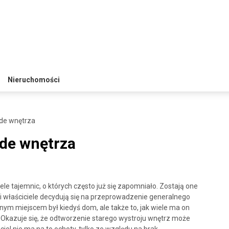
Nieruchomości
żde wnętrza
żde wnętrza
le tajemnic, o których często już się zapomniało. Zostają one
wi właściciele decydują się na przeprowadzenie generalnego
ęknym miejscem był kiedyś dom, ale także to, jak wiele ma on
azuje się, że odtworzenie starego wystroju wnętrz może