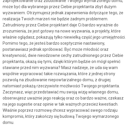
zaprojektowanie oraz zbudowanie Twojego wymarzonego domu,
może być dla wybranego przez Ciebie projektanta zbyt dużym
wyzwaniem. Otrzymujesz jednak zapewnienia dotyczące tego, że
realizacja Twoich marzeń nie będzie żadnym problemem.
Zatrudniony przez Ciebie projektant daje Ci bardzo wyraźnie do
zrozumienia, że jest gotowy na nowe wyzwania, a projekty, które
właśnie oglądasz, pokazują tylko niewielką część jego umiejętności.
Pomimo tego, że jesteś bardzo sceptycznie nastawiony,
postanawiasz jednak spróbować. Być może młodość oraz
kreatywność, dwie nieodzowne cechy zatrudnionego przez Ciebie
projektanta, okażą się tymi, dzięki którym będzie on mógł spełnić
stawiane przed nim wyzwania? Masz nadzieje, że uda się wam
wspólnie wypracować takie rozwiązania, które z jednej strony
pozwolą na zbudowanie niepowtarzalnego domu, z drugiej
natomiast pokażą rzeczywiste możliwości Twojego projektanta.
Zaczynasz, więc przedstawiać mu swoją wizję własnego domu,
obserwujesz uważnie jego reakcję oraz co bardzo ważne, czekasz
na jego sugestie oraz opinie w tak ważnych przecież kwestiach.
Właśnie poprzez rozmowę chcesz wypracować swego rodzaju
kompromis, który zakończy się budową Twojego wymarzonego
domu.