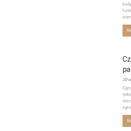
budy
funk
ocen
R
Cz
pa
20 w
Ogro
tylk
otoc
ogro
R