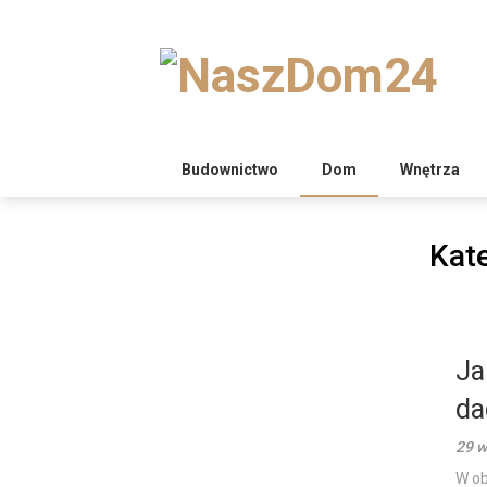
Skip
to
content
Budownictwo
Dom
Wnętrza
Kat
Ja
da
29 w
W ob