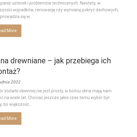
panie usterek i problemów technicznych. Niestety, w
szości wypadków, renowację czy wymianę pokryć dachowych,
prowadza się w...
ead More
na drewniane – jak przebiega ich
ntaż?
udnia 2022
r stolarki okiennej nie jest prosty, w końcu okna mają nam
yć na wiele lat. Chociaż jeszcze jakiś czas temu wybór był
y, bo większość...
ead More