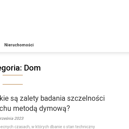
Nieruchomości
egoria:
Dom
kie są zalety badania szczelności
chu metodą dymową?
rześnia 2023
ecnych czasach, w których dbanie o stan techniczny