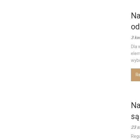
Na
od
3 kw
Dla 
elem
wybó
R
Na
są
23 s
Regu