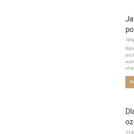
Ja
po
18 l
Wybó
jest
ważn
efek
R
Dl
oz
11 l