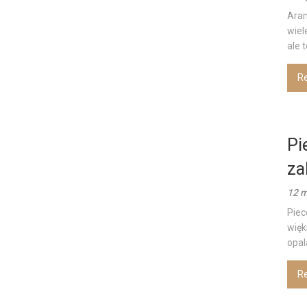
Aran
wiel
ale t
R
Pi
za
12 m
Piec
więk
opal
R