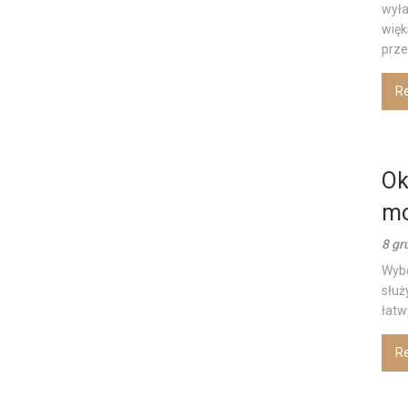
wyła
więk
prze
R
Ok
mo
8 gr
Wybó
służ
łatw
R