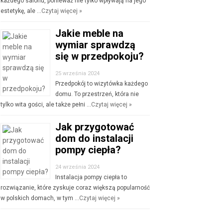
każdego salonu, ponieważ nie tylko wpływają na jego
estetykę, ale …
Czytaj więcej »
Jakie meble na
wymiar sprawdzą
się w przedpokoju?
25 września 2024
Przedpokój to wizytówka każdego
domu. To przestrzeń, która nie
tylko wita gości, ale także pełni …
Czytaj więcej »
Jak przygotować
dom do instalacji
pompy ciepła?
24 września 2024
Instalacja pompy ciepła to
rozwiązanie, które zyskuje coraz większą popularność
w polskich domach, w tym …
Czytaj więcej »