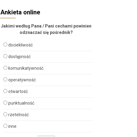
Ankieta online
Jakimi według Pana / Pani cechami powinien
odznaczać się pośrednik?
dociekliwość
dostępność
komunikatywność
operatywność
otwartość
punktualność
rzetelność
inne