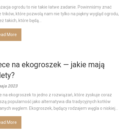
żacja ogrodu to nie takie łatwe zadanie. Powinniśmy znać
e trików, które pozwolą nam nie tylko na piękny wygląd ogrodu,
eż takich, które będą...
ead More
ece na ekogroszek — jakie mają
lety?
aja 2023
e na ekogroszek to jedno z rozwiązań, które zyskuje coraz
szą popularność jako alternatywa dla tradycyjnych kotłów
anych węglem. Ekogroszek, będący rodzajem węgla o niskiej...
ead More