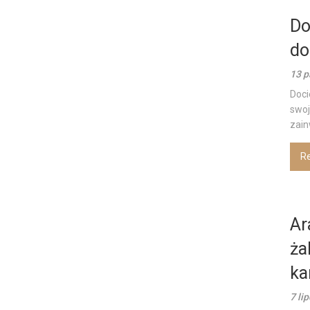
Do
do
13 p
Doci
swoj
zain
R
Ar
ża
ka
7 li