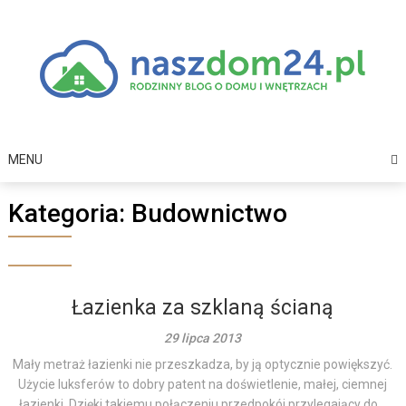
Skip
to
content
MENU
Kategoria:
Budownictwo
Łazienka za szklaną ścianą
29 lipca 2013
Mały metraż łazienki nie przeszkadza, by ją optycznie powiększyć.
Użycie luksferów to dobry patent na doświetlenie, małej, ciemnej
łazienki. Dzięki takiemu połączeniu przedpokój przylegający do...