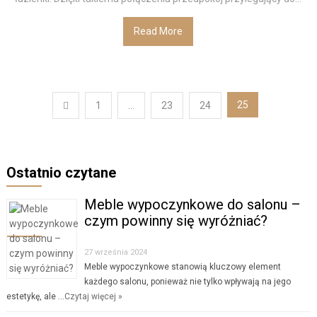
Read More
Stronicowanie
25
1
…
23
24
wpisów
Ostatnio czytane
Meble wypoczynkowe do salonu –
czym powinny się wyróżniać?
27 września 2024
Meble wypoczynkowe stanowią kluczowy element
każdego salonu, ponieważ nie tylko wpływają na jego
estetykę, ale …
Czytaj więcej »